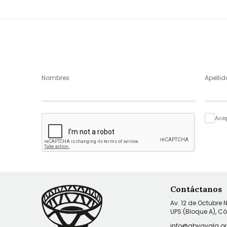
Nombres
Apellid
Ace
Contáctanos
Av. 12 de Octubre 
UPS (Bloque A), C
info@abyayala.or