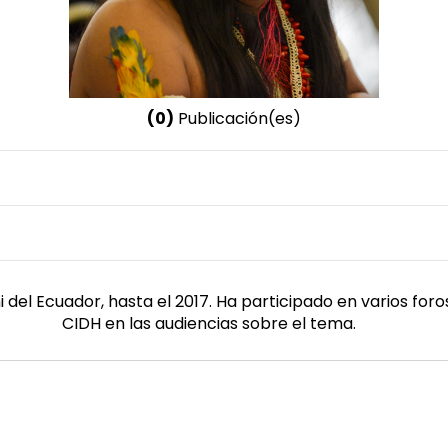
(0)
Publicación(es)
Nombre invertido
Cawiya, Alicia
Género
Femenino
del Ecuador, hasta el 2017. Ha participado en varios fo
CIDH en las audiencias sobre el tema.