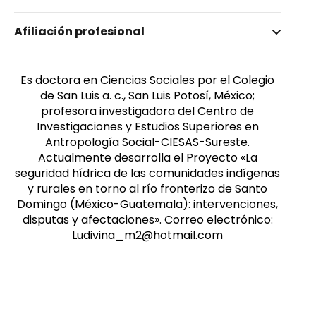
Nombre invertido
Afiliación profesional
Mejía González, Ludivina
Género
Femenino
Es doctora en Ciencias Sociales por el Colegio
de San Luis a. c., San Luis Potosí, México;
profesora investigadora del Centro de
Investigaciones y Estudios Superiores en
Antropología Social-CIESAS-Sureste.
Actualmente desarrolla el Proyecto «La
seguridad hídrica de las comunidades indígenas
y rurales en torno al río fronterizo de Santo
Domingo (México-Guatemala): intervenciones,
disputas y afectaciones». Correo electrónico:
Ludivina_m2@hotmail.com