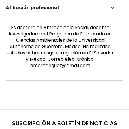
Nombre invertido
Afiliación profesional
Rodríguez Herrera, América
Género
Femenino
Es doctora en Antropología Social, docente
investigadora del Programa de Doctorado en
Ciencias Ambientales de la Universidad
Autónoma de Guerrero, México. Ha realizado
estudios sobre riesgo e irrigación en El Salvador
y México. Correo elec-trónico:
amerodriguez@gmail.com
SUSCRIPCIÓN A BOLETÍN DE NOTICIAS