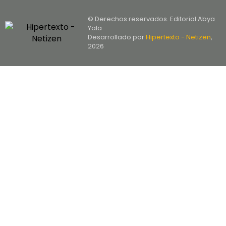
© Derechos reservados. Editorial Abya
Yala
Desarrollado por
Hipertexto - Netizen
,
2026