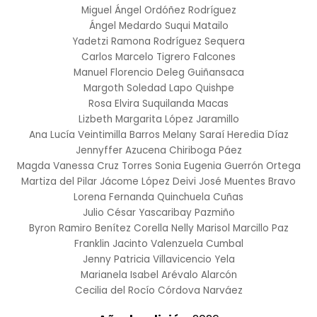
Miguel Ángel Ordóñez Rodríguez
Ángel Medardo Suqui Matailo
Yadetzi Ramona Rodríguez Sequera
Carlos Marcelo Tigrero Falcones
Manuel Florencio Deleg Guiñansaca
Margoth Soledad Lapo Quishpe
Rosa Elvira Suquilanda Macas
Lizbeth Margarita López Jaramillo
Ana Lucía Veintimilla Barros
Melany Saraí Heredia Díaz
Jennyffer Azucena Chiriboga Páez
Magda Vanessa Cruz Torres
Sonia Eugenia Guerrón Ortega
Martiza del Pilar Jácome López
Deivi José Muentes Bravo
Lorena Fernanda Quinchuela Cuñas
Julio César Yascaribay Pazmiño
Byron Ramiro Benítez Corella
Nelly Marisol Marcillo Paz
Franklin Jacinto Valenzuela Cumbal
Jenny Patricia Villavicencio Yela
Marianela Isabel Arévalo Alarcón
Cecilia del Rocío Córdova Narváez