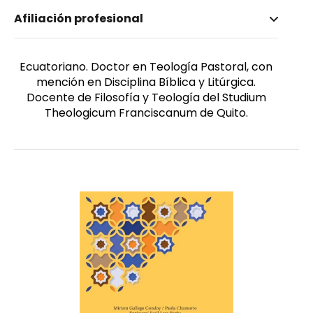
Nombre invertido
Afiliación profesional
Castillo Gaona, Santos Daniel
Género
Masculino
Ecuatoriano. Doctor en Teología Pastoral, con
mención en Disciplina Bíblica y Litúrgica.
Docente de Filosofía y Teología del Studium
Theologicum Franciscanum de Quito.