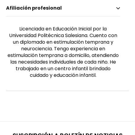
Nombre invertido
Afiliación profesional
Chiriboga Pazmiño, Danna Dominique
Género
Femenino
Licenciada en Educación Inicial por la
Universidad Politécnica Salesiana. Cuento con
un diplomado en estimulación temprana y
neurociencia. Tengo experiencia en
estimulación temprana a domicilio, atendiendo
las necesidades individuales de cada niño. He
trabajado en un centro infantil brindado
cuidado y educación infantil.