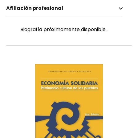
Nombre invertido
Afiliación profesional
Pereira, José
Género
Masculino
Biografía próximamente disponible...