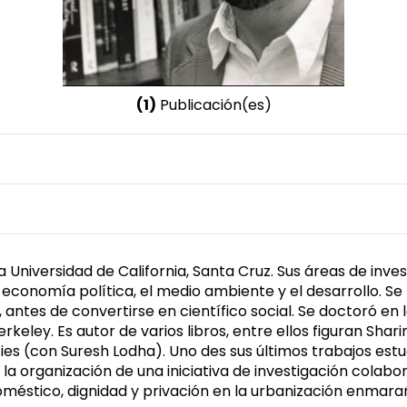
(1)
Publicación(es)
Nombre invertido
Crow, Ben
Género
Masculino
Universidad de California, Santa Cruz. Sus áreas de invest
la economía política, el medio ambiente y el desarrollo. 
sia, antes de convertirse en científico social. Se doctoró
rkeley. Es autor de varios libros, entre ellos figuran Sha
ties (con Suresh Lodha). Uno des sus últimos trabajos est
a organización de una iniciativa de investigación colabor
oméstico, dignidad y privación en la urbanización enmar