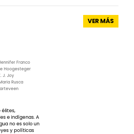
VER MÁS
Jennifer Franco
me Hoogesteger
K. J. Joy
Maria Rusca
arteveen
élites,
s e indígenas. A
gua no es solo un
yes y políticas