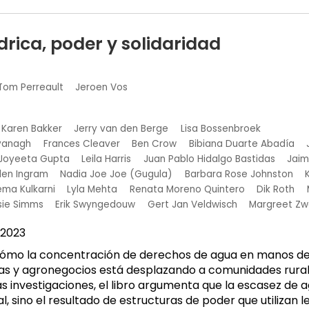
ídrica, poder y solidaridad
Tom Perreault
Jeroen Vos
Karen Bakker
Jerry van den Berge
Lisa Bossenbroek
vanagh
Frances Cleaver
Ben Crow
Bibiana Duarte Abadía
Joyeeta Gupta
Leila Harris
Juan Pablo Hidalgo Bastidas
Jai
len Ingram
Nadia Joe Joe (Gugula)
Barbara Rose Johnston
ma Kulkarni
Lyla Mehta
Renata Moreno Quintero
Dik Roth
sie Simms
Erik Swyngedouw
Gert Jan Veldwisch
Margreet Zw
2023
cómo la concentración de derechos de agua en manos de 
s y agronegocios está desplazando a comunidades rurale
as investigaciones, el libro argumenta que la escasez de a
 sino el resultado de estructuras de poder que utilizan le