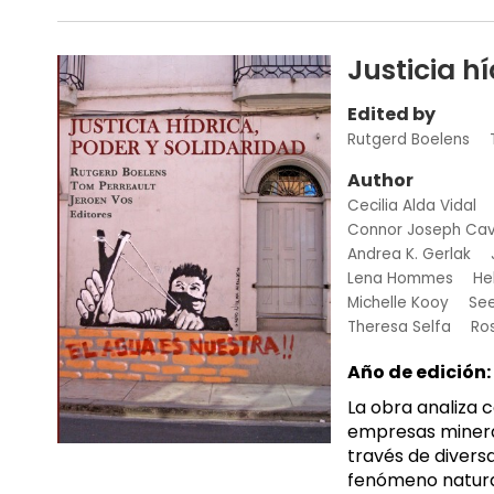
Justicia h
Edited by
Rutgerd Boelens
Author
Cecilia Alda Vidal
Connor Joseph Ca
Andrea K. Gerlak
Lena Hommes
He
Michelle Kooy
See
Theresa Selfa
Ro
Año de edición:
La obra analiza 
empresas minera
través de divers
fenómeno natural,