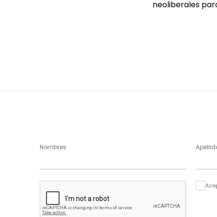
neoliberales para
Nombres
Apellid
Ace