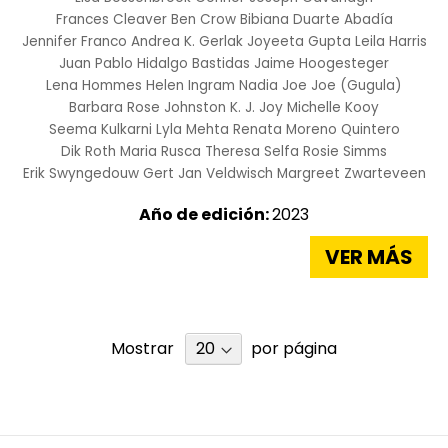
Frances Cleaver
Ben Crow
Bibiana Duarte Abadía
Jennifer Franco
Andrea K. Gerlak
Joyeeta Gupta
Leila Harris
Juan Pablo Hidalgo Bastidas
Jaime Hoogesteger
Lena Hommes
Helen Ingram
Nadia Joe Joe (Gugula)
Barbara Rose Johnston
K. J. Joy
Michelle Kooy
Seema Kulkarni
Lyla Mehta
Renata Moreno Quintero
Dik Roth
Maria Rusca
Theresa Selfa
Rosie Simms
Erik Swyngedouw
Gert Jan Veldwisch
Margreet Zwarteveen
Año de edición:
2023
VER MÁS
Mostrar
por página