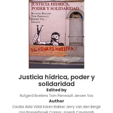
Justicia hídrica, poder y
solidaridad
Edited by
Rutgerd Boelens
Tom Perreault
Jeroen Vos
Author
Cecilia Alda Vidal
Karen Bakker
Jerry van den Berge
Lisa Bossenbroek
Connor Joseph Cavanagh