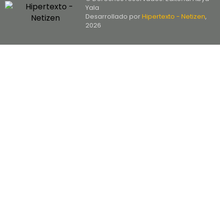
Yala
Desarrollado por
Hipertexto - Netizen
,
2026