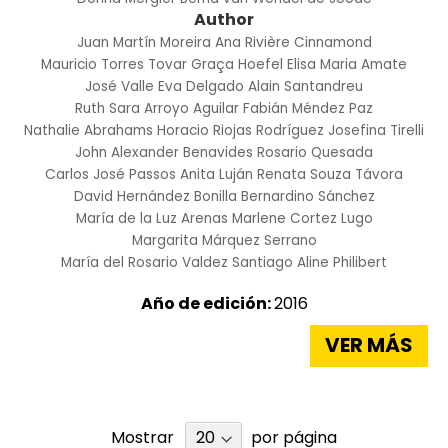
Author
Juan Martín Moreira
Ana Rivière Cinnamond
Mauricio Torres Tovar
Graça Hoefel
Elisa Maria Amate
José Valle
Eva Delgado
Alain Santandreu
Ruth Sara Arroyo Aguilar
Fabián Méndez Paz
Nathalie Abrahams
Horacio Riojas Rodríguez
Josefina Tirelli
John Alexander Benavides
Rosario Quesada
Carlos José Passos
Anita Luján
Renata Souza Távora
David Hernández Bonilla
Bernardino Sánchez
María de la Luz Arenas
Marlene Cortez Lugo
Margarita Márquez Serrano
María del Rosario Valdez Santiago
Aline Philibert
Año de edición:
2016
VER MÁS
Mostrar
por página