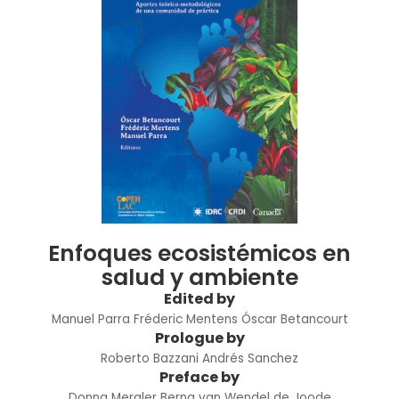
Enfoques ecosistémicos en
salud y ambiente
Edited by
Manuel Parra
Fréderic Mentens
Óscar Betancourt
Prologue by
Roberto Bazzani
Andrés Sanchez
Preface by
Donna Mergler
Berna van Wendel de Joode