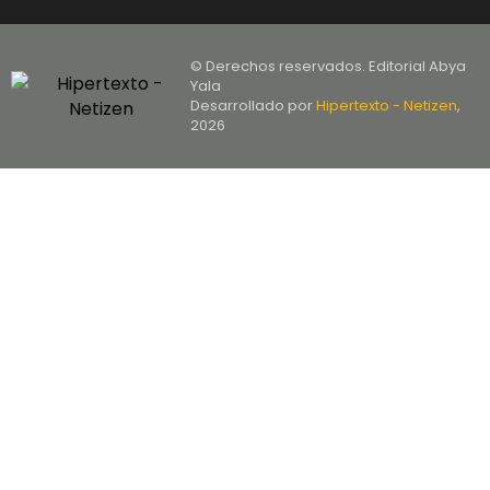
© Derechos reservados. Editorial Abya
Yala
Desarrollado por
Hipertexto - Netizen
,
2026