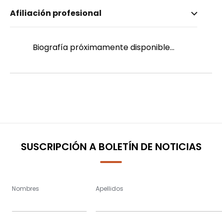
Nombre invertido
Afiliación profesional
Palma López, Daniel Fernando
Género
Masculino
Biografía próximamente disponible...
SUSCRIPCIÓN A BOLETÍN DE NOTICIAS
Nombres
Apellidos