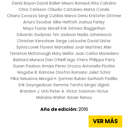
Denis Bayon
David Bollier
Mauro Bonaiuti
Rita Calvário
Chris Carlsson
Clàudio Cattaneo
Marta Conde
Chiara Corazza
Sergi Cutillas
Marco Deriu
Kristofer Dittmer
Arturo Escobar
Silke Helfrich
Joshua Farley
Mayo Fuster Morell
Erik Gómez-Baggethun
Eduardo Gudynas
Tim Jackson
Nadia Johanisova
Christian Kerschner
Serge Latouche
David Llistar
Sylvia Lorek
Florent Marcellesi
Joan Martínez Alier
Terrence McDonough
Mary Mellor
Juan Carlos Monedero
Barbara Muraca
Dan O’Neill
Iago Otero
Philippa Parry
Susan Paulson
Amaia Pérez Orozco
Antonella Picchio
Mogobe B. Ramose
Onofrio Romano
Juliet Schor
Filka Sekulova
Alevgül H. Şorman
Ruben Suriñach Padilla
Erik Swyngedouw
Gemma Tarafa
Sergio Ulgiati
Brandon J. Unti
Peter A. Victor
Solomon Victus
Mariana Walter
Xavier Renou
Año de edición:
2016
VER MÁS