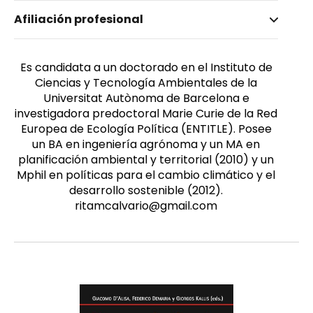
Nombre invertido
Afiliación profesional
Calvário, Rita
Género
Femenino
Es candidata a un doctorado en el Instituto de
Ciencias y Tecnología Ambientales de la
Universitat Autònoma de Barcelona e
investigadora predoctoral Marie Curie de la Red
Europea de Ecología Política (ENTITLE). Posee
un BA en ingeniería agrónoma y un MA en
planificación ambiental y territorial (2010) y un
Mphil en políticas para el cambio climático y el
desarrollo sostenible (2012).
ritamcalvario@gmail.com