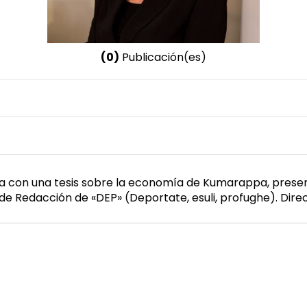
(0)
Publicación(es)
Nombre invertido
Corazza, Chiara
Género
Femenino
cia con una tesis sobre la economía de Kumarappa, pres
de Redacción de «DEP» (Deportate, esuli, profughe). Dire