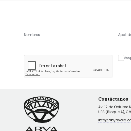
Nombres
Apellid
Ace
Contáctanos
Av. 12 de Octubre 
UPS (Bloque A), C
info@abyayala.or