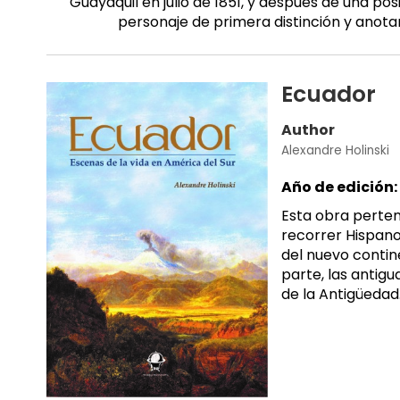
Guayaquil en julio de 1851, y después de una po
personaje de primera distinción y anotan
Ecuador
Author
Alexandre Holinski
Año de edición:
Esta obra pertene
recorrer Hispano
del nuevo contin
parte, las antig
de la Antigüedad.