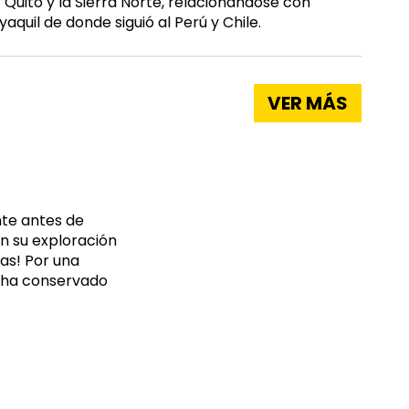
r Quito y la Sierra Norte, relacionándose con
aquil de donde siguió al Perú y Chile.
VER MÁS
ente antes de
n su exploración
as! Por una
d ha conservado