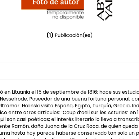
(1)
Publicación(es)
Nombre invertido
Holinski, Alexandre
Género
Masculino
ció en Lituania el 15 de septiembre de 1816; hace sus est
 Nesselrode. Poseedor de una buena fortuna personal, co
tramar. Holinski visito España, Egipto, Turquía, Grecia, I
 entre otros artículos: ‘Coup d’oeil sur les Asturies’ en 1
 son casi poéticas; el interés literario lo lleva a transcr
icente Ramón, doña Juana de la Cruz Roca, de quien queda
 pluma hasta hoy parece haberse conservado tan solo un po