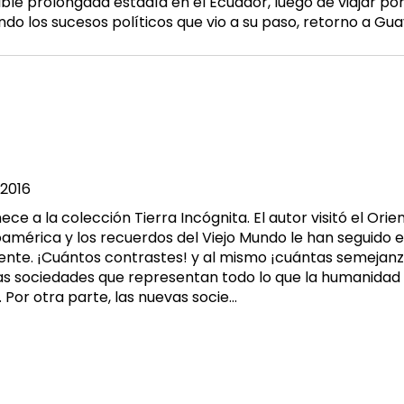
sible prolongada estadía en el Ecuador, luego de viajar po
do los sucesos políticos que vio a su paso, retorno a Guay
2016
ce a la colección Tierra Incógnita. El autor visitó el Ori
américa y los recuerdos del Viejo Mundo le han seguido e
ente. ¡Cuántos contrastes! y al mismo ¡cuántas semejanz
uas sociedades que representan todo lo que la humanida
 Por otra parte, las nuevas socie...