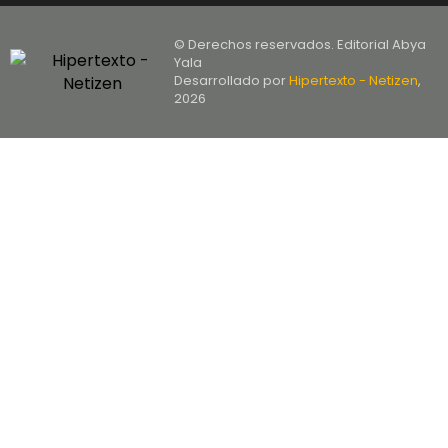
© Derechos reservados. Editorial Abya
Yala
Desarrollado por
Hipertexto - Netizen
,
2026