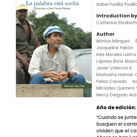
Isabel Padilla Padill
Introduction b
Catherine Elizabet
Author
Mónica Márquez
Jacqueline Pabón
Inés Morales Lastra
Lajones Bone Maur
Javier Valencia A
Kinshasha Holman C
Felisa Caicedo
Is
Milcíades Quintero 
Mercy Delgado Ariz
Año de edición:
“Cuando se junte
busquen el camin
olviden que el c