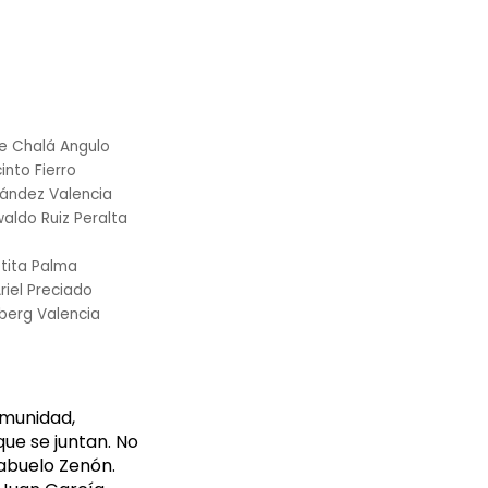
e Chalá Angulo
into Fierro
nández Valencia
aldo Ruiz Peralta
tita Palma
riel Preciado
dberg Valencia
omunidad,
ue se juntan. No
 abuelo Zenón.