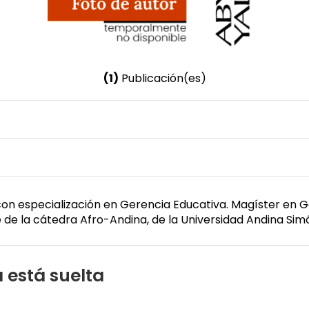
(1)
Publicación(es)
Nombre invertido
Pabón, Jacqueline
Género
Femenino
n especialización en Gerencia Educativa. Magíster en Ges
 de la cátedra Afro-Andina, de la Universidad Andina Sim
 está suelta