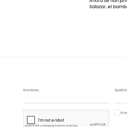
Ahora se han jun
Salazar, el bamb
Nombres
Apellid
Ace