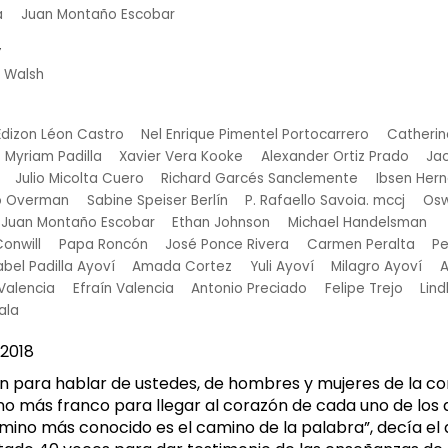
a
Juan Montaño Escobar
y
h Walsh
Édizon Léon Castro
Nel Enrique Pimentel Portocarrero
Catherin
Myriam Padilla
Xavier Vera Kooke
Alexander Ortiz Prado
Jac
Julio Micolta Cuero
Richard Garcés Sanclemente
Ibsen Her
o Overman
Sabine Speiser Berlín
P. Rafaello Savoia. mccj
Osw
Juan Montaño Escobar
Ethan Johnson
Michael Handelsman
onwill
Papa Roncón
José Ponce Rivera
Carmen Peralta
Pe
abel Padilla Ayoví
Amada Cortez
Yuli Ayoví
Milagro Ayoví
A
Valencia
Efraín Valencia
Antonio Preciado
Felipe Trejo
Lin
ala
2018
n para hablar de ustedes, de hombres y mujeres de la c
o más franco para llegar al corazón de cada uno de los q
amino más conocido es el camino de la palabra”, decía el