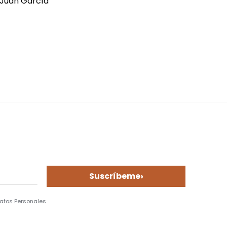
 Juan García
›
Suscríbeme
Datos Personales