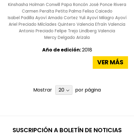
Kinshasha Holman Conwill
Papa Roncón
José Ponce Rivera
Carmen Peralta
Petita Palma
Felisa Caicedo
Isabel Padilla Ayoví
Amada Cortez
Yuli Ayoví
Milagro Ayoví
Ariel Preciado
Milcíades Quintero Valencia
Efraín Valencia
Antonio Preciado
Felipe Trejo
Lindberg Valencia
Mercy Delgado Arizala
Año de edición:
2018
VER MÁS
Mostrar
por página
SUSCRIPCIÓN A BOLETÍN DE NOTICIAS