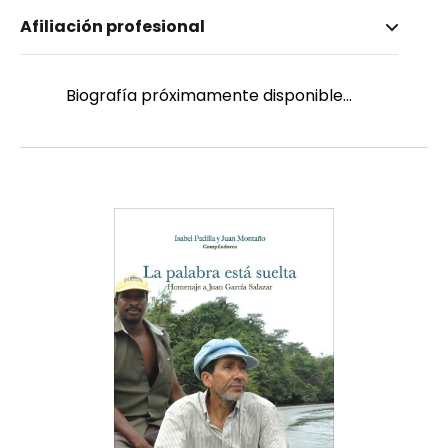
Nombre invertido
Afiliación profesional
Padilla, Myriam
Género
Femenino
Biografía próximamente disponible...