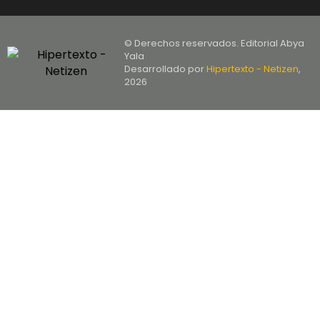
© Derechos reservados. Editorial Abya
Yala
Desarrollado por
Hipertexto - Netizen
,
2026