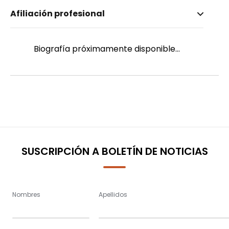
Nombre invertido
Afiliación profesional
Peralta, Carmen
Género
Femenino
Biografía próximamente disponible...
SUSCRIPCIÓN A BOLETÍN DE NOTICIAS
Nombres
Apellidos