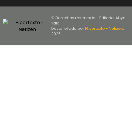
© Derechos reservados. Editorial Abya
Yala
Desarrollado por
Hipertexto - Netizen
,
2026