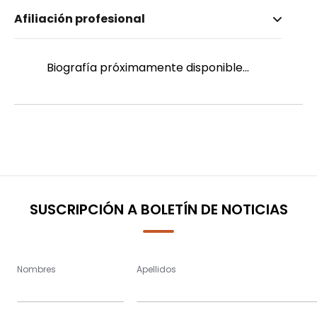
Nombre invertido
Afiliación profesional
Padilla Ayoví, Isabel
Género
Femenino
Biografía próximamente disponible...
SUSCRIPCIÓN A BOLETÍN DE NOTICIAS
Nombres
Apellidos