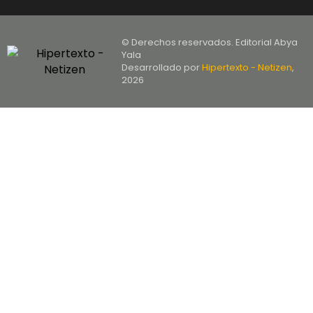
© Derechos reservados. Editorial Abya
Yala
Desarrollado por
Hipertexto - Netizen
,
2026