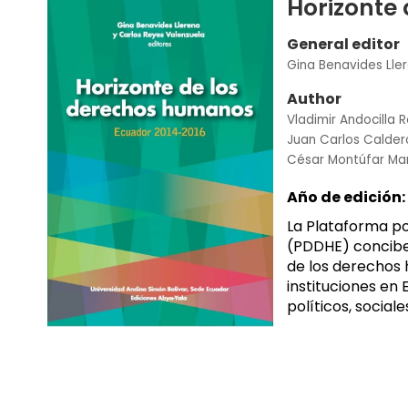
Horizonte
General editor
Gina Benavides Lle
Author
Vladimir Andocilla R
Juan Carlos Calder
César Montúfar M
Año de edición:
La Plataforma p
(PDDHE) concibe
de los derechos
instituciones en 
políticos, social