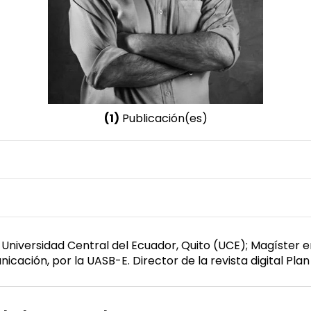
(1)
Publicación(es)
Nombre invertido
Calderón Vivanco, Juan Carlos
Género
Masculino
 Universidad Central del Ecuador, Quito (UCE); Magíster e
icación, por la UASB-E. Director de la revista digital Plan