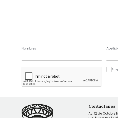
Nombres
Apellid
Ace
Contáctanos
Av. 12 de Octubre 
UPS (Bloque A), C