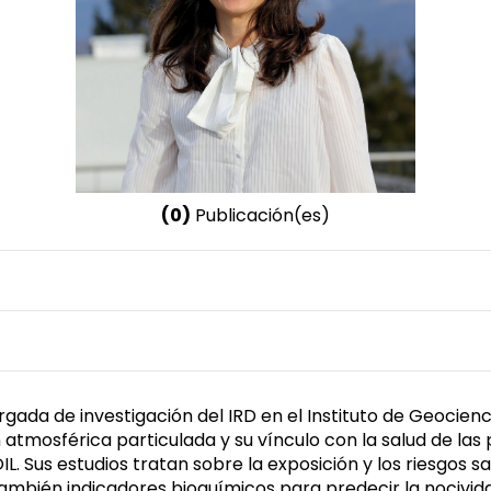
(0)
Publicación(es)
Nombre invertido
Uzu, Gaëlle
Género
Femenino
ada de investigación del IRD en el Instituto de Geocien
tmosférica particulada y su vínculo con la salud de las p
 Sus estudios tratan sobre la exposición y los riesgos sa
mbién indicadores bioquímicos para predecir la nocividad