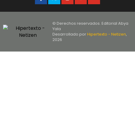
© Derechos reservados. Editorial Abya
Yala
Desarrollado por
Hipertexto - Netizen
,
2026