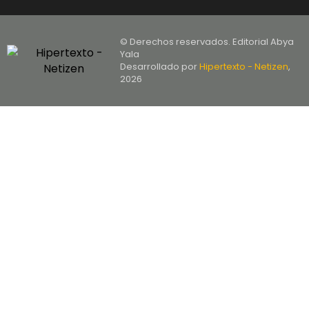
© Derechos reservados. Editorial Abya
Yala
Desarrollado por
Hipertexto - Netizen
,
2026