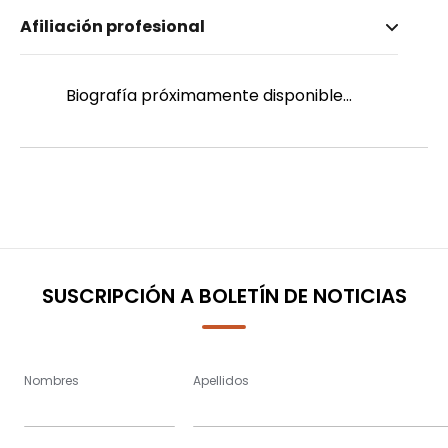
Nombre invertido
Afiliación profesional
Callisaya Rojas, Franz
Género
Masculino
Biografía próximamente disponible...
SUSCRIPCIÓN A BOLETÍN DE NOTICIAS
Nombres
Apellidos