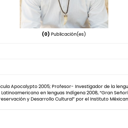
(0)
Publicación(es)
Nombre invertido
Chi Canul, Hilario
Género
Masculino
lícula Apocalypto 2005; Profesor- Investigador de la le
a Latinoamericano en lenguas Indígena 2008, “Gran Señorí
eservación y Desarrollo Cultural” por el Instituto Méxica