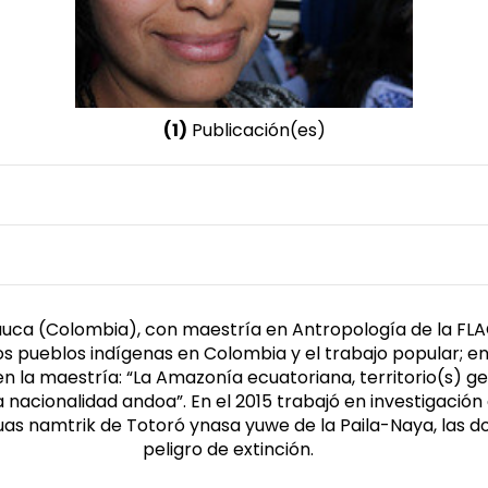
(1)
Publicación(es)
Nombre invertido
Caballero, Nohora
Género
Femenino
uca (Colombia), con maestría en Antropología de la FLAC
e los pueblos indígenas en Colombia y el trabajo popular; e
en la maestría: “La Amazonía ecuatoriana, territorio(s) ge
la nacionalidad andoa”. En el 2015 trabajó en investigación
enguas namtrik de Totoró ynasa yuwe de la Paila-Naya, las
peligro de extinción.