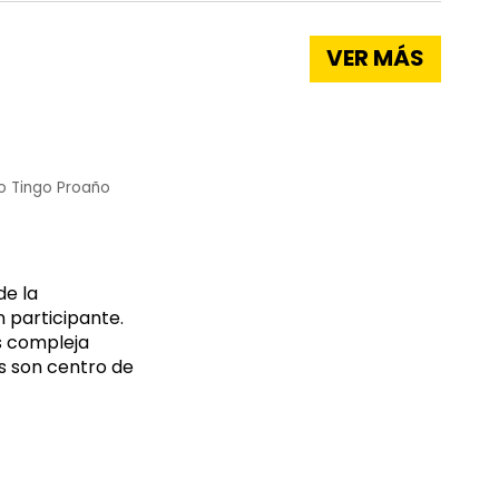
VER MÁS
o Tingo Proaño
de la
n participante.
s compleja
as son centro de