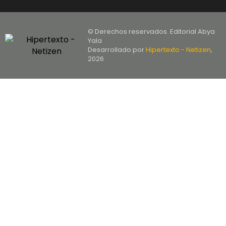
© Derechos reservados. Editorial Abya
Yala
Desarrollado por
Hipertexto - Netizen
,
2026