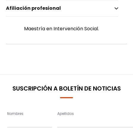
Nombre invertido
Afiliación profesional
Cienfuegos Aquino, Yuliana Beatriz
Género
Femenino
Maestría en Intervención Social.
SUSCRIPCIÓN A BOLETÍN DE NOTICIAS
Nombres
Apellidos