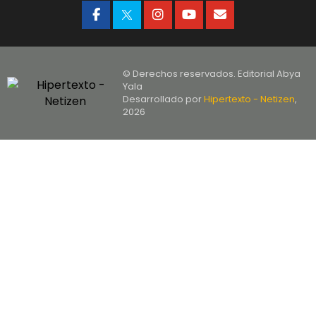
© Derechos reservados. Editorial Abya
Yala
Desarrollado por
Hipertexto - Netizen
,
2026