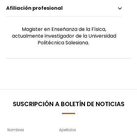
Nombre invertido
Afiliación profesional
Caballero Barros, Enrique Javier
Género
Masculino
Magister en Enseñanza de la Física,
actualmente investigador de la Universidad
Politécnica Salesiana.
SUSCRIPCIÓN A BOLETÍN DE NOTICIAS
Nombres
Apellidos