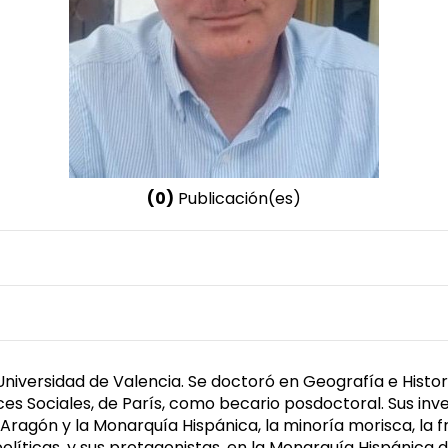
(0)
Publicación(es)
Nombre invertido
Pardo Molero, Juan Francisco
Género
Masculino
 Universidad de Valencia. Se doctoró en Geografía e Histor
es Sociales, de París, como becario posdoctoral. Sus inve
de Aragón y la Monarquía Hispánica, la minoría morisca, la
políticas, y sus protagonistas, en la Monarquía Hispánica de