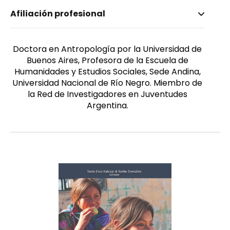
Nombre invertido
Afiliación profesional
Kropff Causa, Laura
Afiliación
Género
Universidad Nacional de Río Negro. Instituto de
Femenino
Doctora en Antropología por la Universidad de
Investigaciones en Diversidad Cultural y Procesos
Buenos Aires, Profesora de la Escuela de
de Cambio. Río Negro, Argentina. Consejo
Humanidades y Estudios Sociales, Sede Andina,
Nacional de Investigaciones Científicas y
Universidad Nacional de Río Negro. Miembro de
Técnicas. Instituto de Investigaciones en
la Red de Investigadores en Juventudes
Diversidad Cultural y Procesos de Cambio. Río
Argentina.
Negro, Argentina.