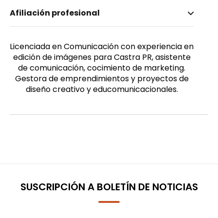
Nombre invertido
Afiliación profesional
Cachago Yanacallo, Deysi Jessenia
Género
Femenino
Licenciada en Comunicación con experiencia en
edición de imágenes para Castra PR, asistente
de comunicación, cocimiento de marketing.
Gestora de emprendimientos y proyectos de
diseño creativo y educomunicacionales.
SUSCRIPCIÓN A BOLETÍN DE NOTICIAS