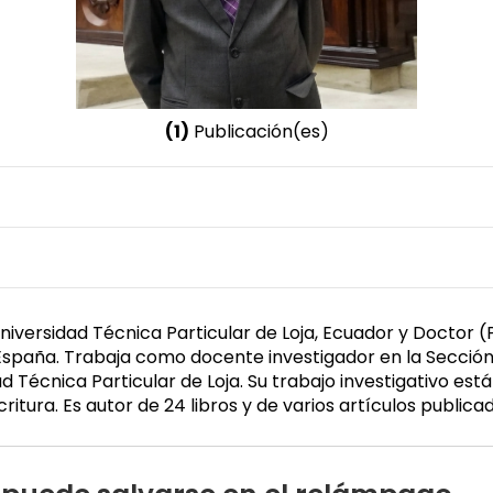
(1)
Publicación(es)
Nombre invertido
Guerrero Jiménez, Galo
Género
Masculino
niversidad Técnica Particular de Loja, Ecuador y Doctor (P
 España. Trabaja como docente investigador en la Sección
Técnica Particular de Loja. Su trabajo investigativo está
itura. Es autor de 24 libros y de varios artículos publicado