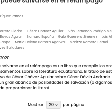
o puede salvarse en el relámpago
dríguez Ramos
errero Piedra
César Chávez Aguilar
Iván Fernando Rodrigo Me
 Bayas Aguiar
Siomara España
Galo Guerrero Jiménez
Luis A
 Pappe
María Helena Barrera Agarwal
Maritza Romero Bernal
vez Balladares
2020
 salvarse en el relámpago es un libro que recopila los ens
samientos sobre la literatura ecuatoriana. El título de est
o de César Chávez Aguilar sobre César Dávila Andrade. 
 un gran abanico de posibilidades de salvación (o digamos
e proporcionar la literat...
Mostrar
por página