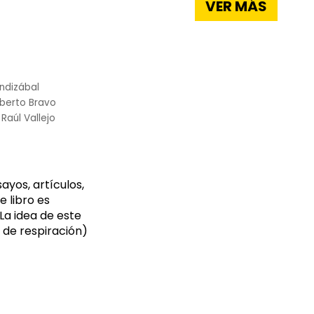
VER MÁS
ndizábal
lberto Bravo
Raúl Vallejo
ayos, artículos,
e libro es
La idea de este
 de respiración)