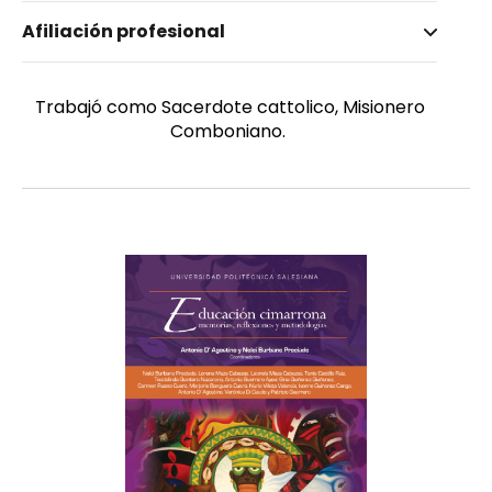
Nombre invertido
Afiliación profesional
D'Angostino, Antonio
Género
Masculino
Trabajó como Sacerdote cattolico, Misionero
Comboniano.