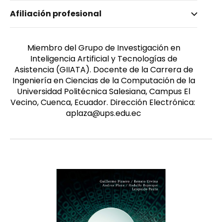
Nombre invertido
Afiliación profesional
Plaza, Andrea Maricela
Género
Femenino
Miembro del Grupo de Investigación en
Inteligencia Artificial y Tecnologías de
Asistencia (GIIATA). Docente de la Carrera de
Ingeniería en Ciencias de la Computación de la
Universidad Politécnica Salesiana, Campus El
Vecino, Cuenca, Ecuador. Dirección Electrónica:
aplaza@ups.edu.ec