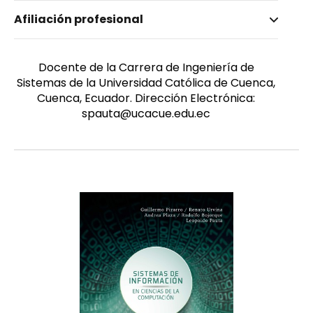
Nombre invertido
Afiliación profesional
Pauta Ayabaca, Leopoldo
Género
Masculino
Docente de la Carrera de Ingeniería de
Sistemas de la Universidad Católica de Cuenca,
Cuenca, Ecuador. Dirección Electrónica:
spauta@ucacue.edu.ec