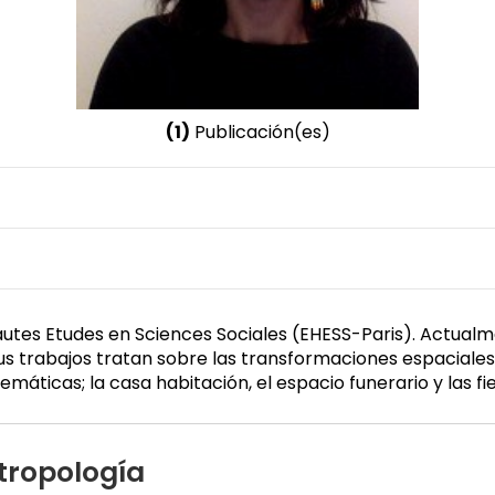
(1)
Publicación(es)
Nombre invertido
Calderón Bony, Frida
Género
Femenino
autes Etudes en Sciences Sociales (EHESS-Paris). Actual
us trabajos tratan sobre las transformaciones espaciale
máticas; la casa habitación, el espacio funerario y las fie
tropología