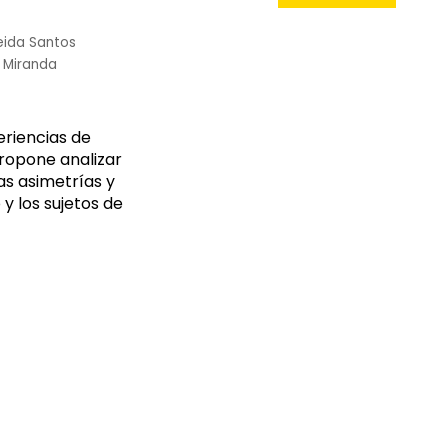
eida Santos
s Miranda
eriencias de
propone analizar
las asimetrías y
y los sujetos de