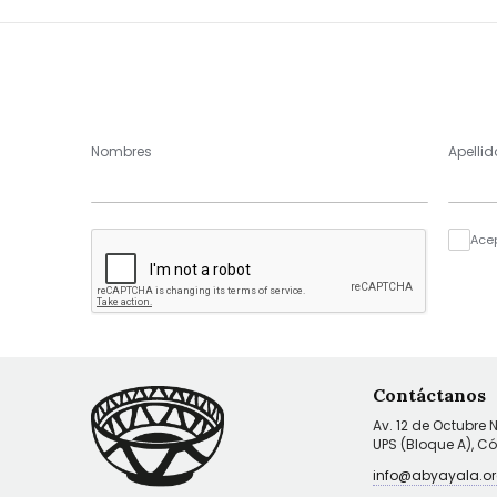
Nombres
Apellid
Ace
Contáctanos
Av. 12 de Octubre 
UPS (Bloque A), C
info@abyayala.or