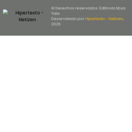
© Derechos reservados. Editorial Abya
Yala
Desarrollado por
Hipertexto - Netizen
,
2026