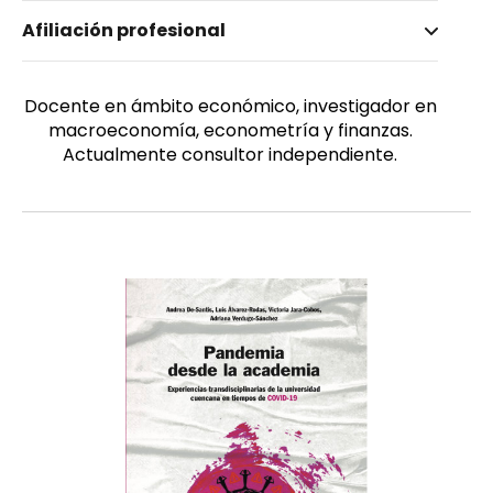
Nombre invertido
Afiliación profesional
Covri Rivera, Daniele
Género
Masculino
Docente en ámbito económico, investigador en
macroeconomía, econometría y finanzas.
Actualmente consultor independiente.