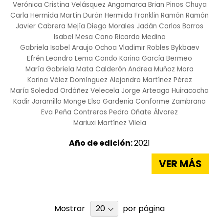
Verónica Cristina Velásquez Angamarca
Brian Pinos Chuya
Carla Hermida
Martín Durán Hermida
Franklin Ramón Ramón
Javier Cabrera Mejía
Diego Morales Jadán
Carlos Barros
Isabel Mesa Cano
Ricardo Medina
Gabriela Isabel Araujo Ochoa
Vladimir Robles Bykbaev
Efrén Leandro Lema Condo
Karina García Bermeo
María Gabriela Mata Calderón
Andrea Muñoz Mora
Karina Vélez Domínguez
Alejandro Martínez Pérez
María Soledad Ordóñez Velecela
Jorge Arteaga Huiracocha
Kadir Jaramillo Monge
Elsa Gardenia Conforme Zambrano
Eva Peña Contreras
Pedro Oñate Álvarez
Mariuxi Martínez Vilela
Año de edición:
2021
VER MÁS
Mostrar
por página