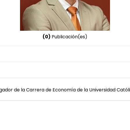
(0)
Publicación(es)
Nombre invertido
Castillo Ortega, Yonimiler
Género
Masculino
gador de la Carrera de Economía de la Universidad Catól