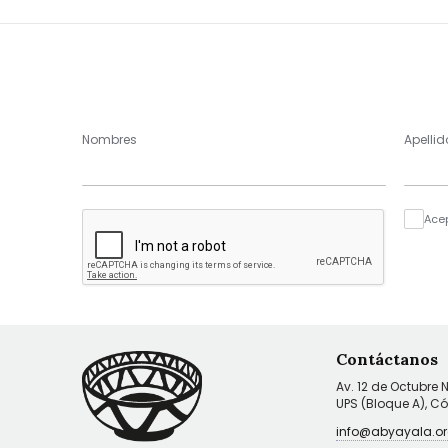
Nombres
Apellid
Ace
Contáctanos
Av. 12 de Octubre 
UPS (Bloque A), C
info@abyayala.or