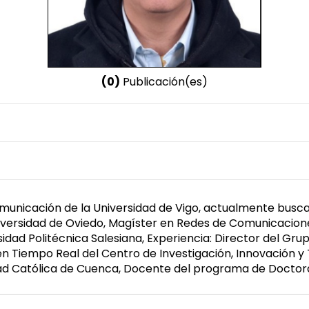
(0)
Publicación(es)
Nombre invertido
Cabrera Mejía, Javier
Género
Masculino
unicación de la Universidad de Vigo, actualmente busca 
iversidad de Oviedo, Magíster en Redes de Comunicaciones 
idad Politécnica Salesiana, Experiencia: Director del Gru
en Tiempo Real del Centro de Investigación, Innovación 
idad Católica de Cuenca, Docente del programa de Docto