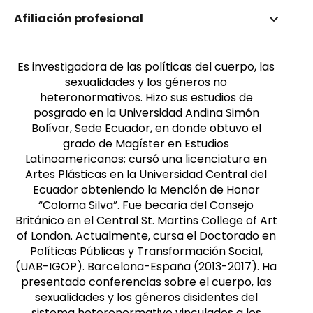
Nombre invertido
Afiliación profesional
Camacho Zambrano, Margarita
Género
Femenino
Es investigadora de las políticas del cuerpo, las
sexualidades y los géneros no
heteronormativos. Hizo sus estudios de
posgrado en la Universidad Andina Simón
Bolívar, Sede Ecuador, en donde obtuvo el
grado de Magíster en Estudios
Latinoamericanos; cursó una licenciatura en
Artes Plásticas en la Universidad Central del
Ecuador obteniendo la Mención de Honor
“Coloma Silva”. Fue becaria del Consejo
Británico en el Central St. Martins College of Art
of London. Actualmente, cursa el Doctorado en
Políticas Públicas y Transformación Social,
(UAB-IGOP). Barcelona-España (2013-2017). Ha
presentado conferencias sobre el cuerpo, las
sexualidades y los géneros disidentes del
sistema heteronormativo vinculados a los