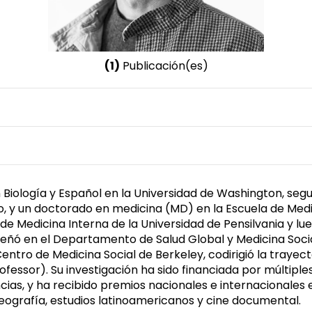
(1)
Publicación(es)
Nombre invertido
Holmes, Seth. M
Género
Masculino
 Biología y Español en la Universidad de Washington, se
o, y un doctorado en medicina (MD) en la Escuela de Med
de Medicina Interna de la Universidad de Pensilvania y 
señó en el Departamento de Salud Global y Medicina Social
ntro de Medicina Social de Berkeley, codirigió la traye
fessor). Su investigación ha sido financiada por múltiple
cias, y ha recibido premios nacionales e internacionales 
eografía, estudios latinoamericanos y cine documental.