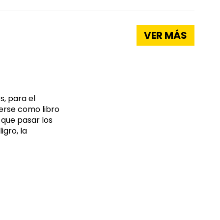
VER MÁS
s, para el
erse como libro
 que pasar los
igro, la