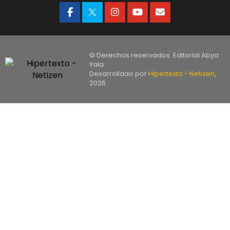
© Derechos reservados. Editorial Abya
Yala
Desarrollado por
Hipertexto - Netizen
,
2026