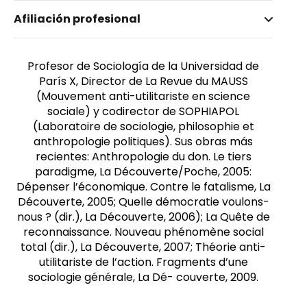
Nombre invertido
Afiliación profesional
Caillé, Alain
Género
Masculino
Profesor de Sociología de la Universidad de
París X, Director de La Revue du MAUSS
(Mouvement anti-utilitariste en science
sociale) y codirector de SOPHIAPOL
(Laboratoire de sociologie, philosophie et
anthropologie politiques). Sus obras más
recientes: Anthropologie du don. Le tiers
paradigme, La Découverte/Poche, 2005:
Dépenser l’économique. Contre le fatalisme, La
Découverte, 2005; Quelle démocratie voulons-
nous ? (dir.), La Découverte, 2006); La Quête de
reconnaissance. Nouveau phénomène social
total (dir.), La Découverte, 2007; Théorie anti-
utilitariste de l’action. Fragments d’une
sociologie générale, La Dé- couverte, 2009.