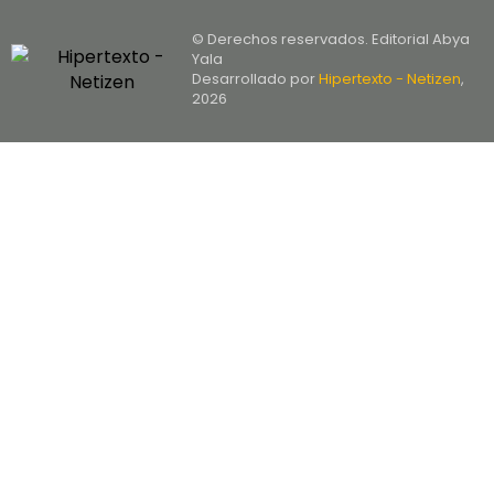
© Derechos reservados. Editorial Abya
Yala
Desarrollado por
Hipertexto - Netizen
,
2026