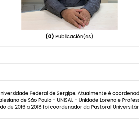
(0)
Publicación(es)
Nombre invertido
Pinheiro, Ilmário de Souza
Género
Masculino
 Universidade Federal de Sergipe. Atualmente é coordena
Salesiano de São Paulo - UNISAL - Unidade Lorena e Profes
odo de 2016 a 2018 foi coordenador da Pastoral Universit