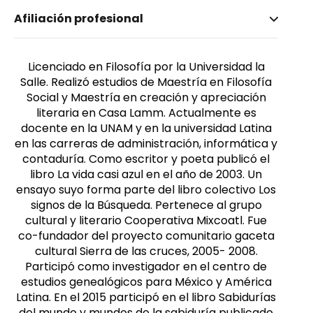
Nombre invertido
Afiliación profesional
Rodríguez Zepeda, Carlos Alberto
Género
Masculino
Licenciado en Filosofía por la Universidad la
Salle. Realizó estudios de Maestría en Filosofía
Social y Maestría en creación y apreciación
literaria en Casa Lamm. Actualmente es
docente en la UNAM y en la universidad Latina
en las carreras de administración, informática y
contaduría. Como escritor y poeta publicó el
libro La vida casi azul en el año de 2003. Un
ensayo suyo forma parte del libro colectivo Los
signos de la Búsqueda. Pertenece al grupo
cultural y literario Cooperativa Mixcoatl. Fue
co-fundador del proyecto comunitario gaceta
cultural Sierra de las cruces, 2005- 2008.
Participó como investigador en el centro de
estudios genealógicos para México y América
Latina. En el 2015 participó en el libro Sabidurías
del mundo y mundos de la sabiduría publicado