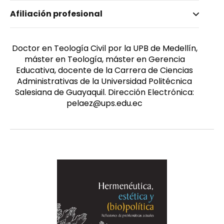
Nombre invertido
Afiliación profesional
Peláez Freire, José Miguel
Género
Masculino
Doctor en Teología Civil por la UPB de Medellín,
máster en Teología, máster en Gerencia
Educativa, docente de la Carrera de Ciencias
Administrativas de la Universidad Politécnica
Salesiana de Guayaquil. Dirección Electrónica:
pelaez@ups.edu.ec