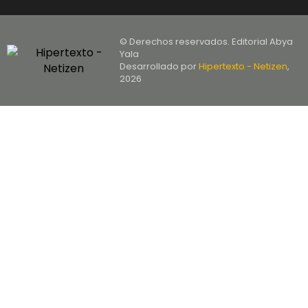
© Derechos reservados. Editorial Abya
Yala
Desarrollado por
Hipertexto - Netizen
,
2026