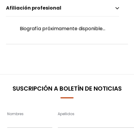
Nombre invertido
Afiliación profesional
Chunchi Sigua, Nube del Rocío
Género
Femenino
Biografía próximamente disponible...
SUSCRIPCIÓN A BOLETÍN DE NOTICIAS
Nombres
Apellidos