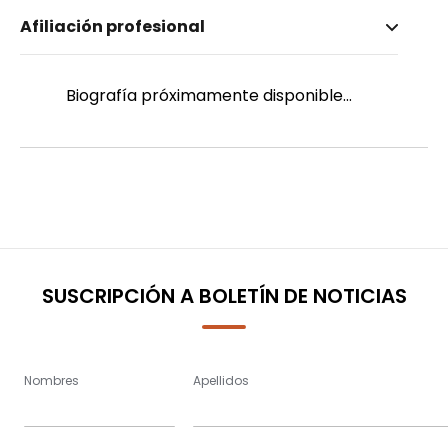
Nombre invertido
Afiliación profesional
Moncayo, Karla
Género
Femenino
Biografía próximamente disponible...
SUSCRIPCIÓN A BOLETÍN DE NOTICIAS
Nombres
Apellidos