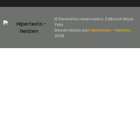
© Derechos reservados. Editorial Abya
Yala
Desarrollado por
Hipertexto - Netizen
,
2026