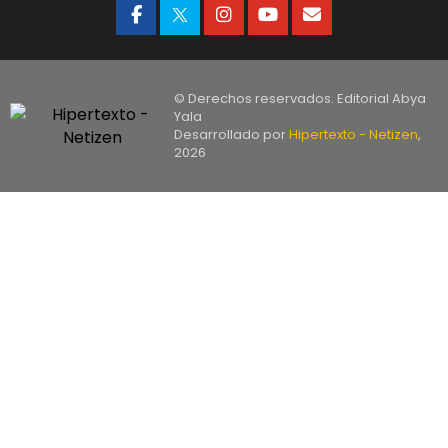
© Derechos reservados. Editorial Abya
Yala
Desarrollado por
Hipertexto - Netizen
,
2026